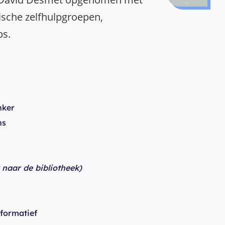
ische zelfhulpgroepen,
ps.
ker
ns
k naar de bibliotheek)
nformatief