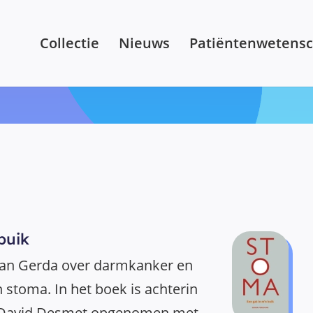
Collectie
Nieuws
Patiëntenwetens
buik
van Gerda over darmkanker en
n stoma. In het boek is achterin
 David Desmet opgenomen met