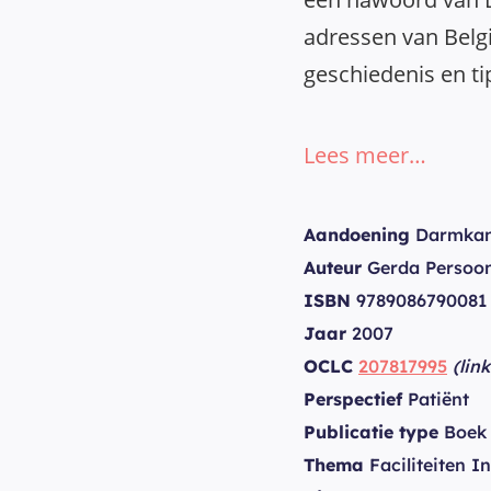
adressen van Belg
geschiedenis en ti
Lees meer…
Aandoening
Darmkan
Auteur
Gerda Persoo
ISBN
9789086790081
Jaar
2007
OCLC
207817995
(lin
Perspectief
Patiënt
Publicatie type
Boek
Thema
Faciliteiten I