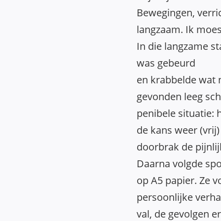
Bewegingen, verri
langzaam. Ik moe
In die langzame st
was gebeurd
en krabbelde wat n
gevonden leeg sch
penibele situatie:
de kans weer (vrij)
doorbrak de pijnli
Daarna volgde spon
op A5 papier. Ze v
persoonlijke verha
val, de gevolgen er