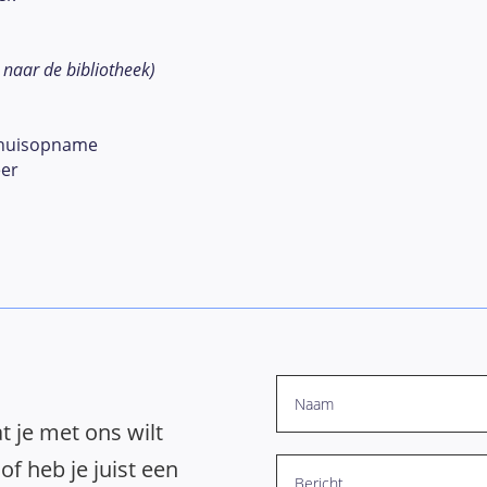
k naar de bibliotheek)
huisopname
eer
t je met ons wilt
of heb je juist een