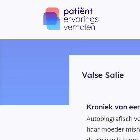
Valse Salie
Kroniek van ee
Autobiografisch v
haar moeder misha
de zin van lichame