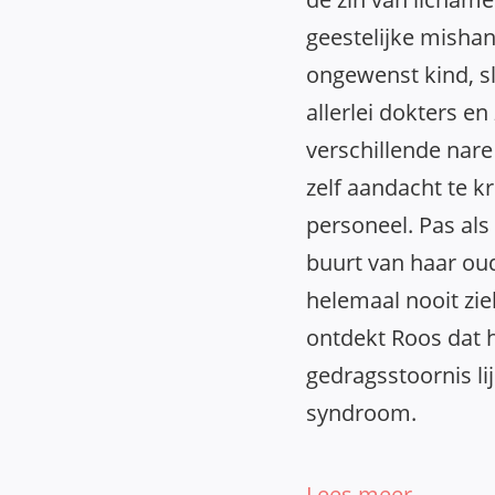
geestelijke mishan
ongewenst kind, s
allerlei dokters en
verschillende na
zelf aandacht te k
personeel. Pas als
buurt van haar oud
helemaal nooit ziek
ontdekt Roos dat 
gedragsstoornis li
syndroom.
Lees meer…