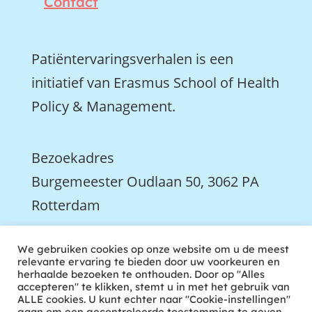
Contact
Patiëntervaringsverhalen is een
initiatief van Erasmus School of Health
Policy & Management.
Bezoekadres
Burgemeester Oudlaan 50, 3062 PA
Rotterdam

We gebruiken cookies op onze website om u de meest
We zijn ook actief op LinkedIn
relevante ervaring te bieden door uw voorkeuren en
herhaalde bezoeken te onthouden. Door op "Alles
accepteren" te klikken, stemt u in met het gebruik van
ALLE cookies. U kunt echter naar "Cookie-instellingen"
gaan om een gecontroleerde toestemming te geven.