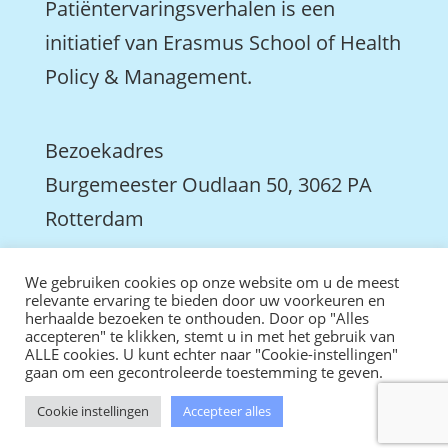
Patiëntervaringsverhalen is een
initiatief van Erasmus School of Health
Policy & Management.
Bezoekadres
Burgemeester Oudlaan 50, 3062 PA
Rotterdam

We gebruiken cookies op onze website om u de meest
We zijn ook actief op LinkedIn
relevante ervaring te bieden door uw voorkeuren en
herhaalde bezoeken te onthouden. Door op "Alles
accepteren" te klikken, stemt u in met het gebruik van
ALLE cookies. U kunt echter naar "Cookie-instellingen"
gaan om een gecontroleerde toestemming te geven.
Cookie instellingen
Accepteer alles
ontwikkeld door tweekoppig