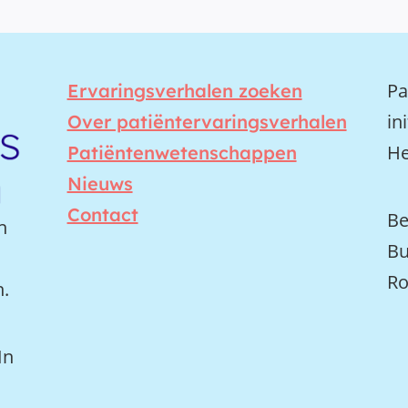
Pa
Ervaringsverhalen zoeken
in
Over patiëntervaringsverhalen
He
Patiëntenwetenschappen
Nieuws
Contact
Be
n
Bu
Ro
n.
In