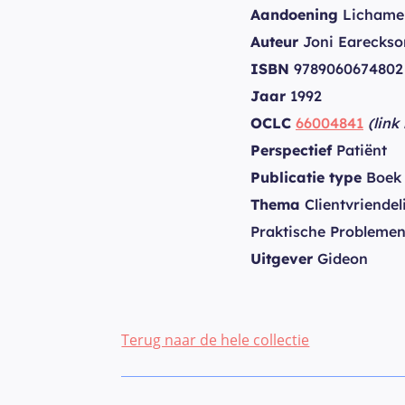
Aandoening
Lichamel
Auteur
Joni Eareckso
ISBN
9789060674802
Jaar
1992
OCLC
66004841
(link
Perspectief
Patiënt
Publicatie type
Boek
Thema
Clientvriendeli
Praktische Probleme
Uitgever
Gideon
Terug naar de hele collectie