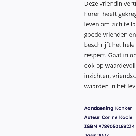
Deze vriendin ver
horen heeft gekreg
leven om zich te l
goede vrienden en 
beschrijft het hele
respect. Gaat in 
ook op waardevol
inzichten, vriends
waarden in het lev
Aandoening
Kanker
Auteur
Corine Koole
ISBN
9789050188234
Jaar
2007