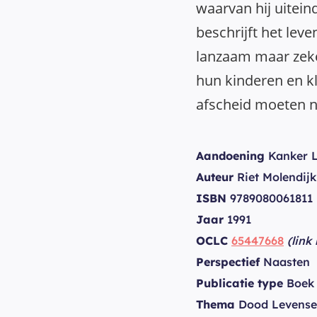
waarvan hij uiteind
beschrijft het lev
lanzaam maar zeke
hun kinderen en kl
afscheid moeten 
Aandoening
Kanker 
Auteur
Riet Molendijk
ISBN
9789080061811
Jaar
1991
OCLC
65447668
(link
Perspectief
Naasten
Publicatie type
Boek
Thema
Dood Levense