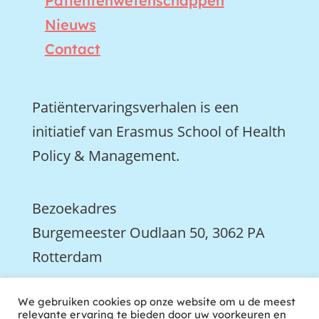
Patiëntenwetenschappen
Nieuws
Contact
Patiëntervaringsverhalen is een
initiatief van Erasmus School of Health
Policy & Management.
Bezoekadres
Burgemeester Oudlaan 50, 3062 PA
Rotterdam

We gebruiken cookies op onze website om u de meest
We zijn ook actief op LinkedIn
relevante ervaring te bieden door uw voorkeuren en