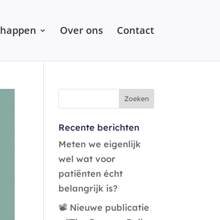
chappen
Over ons
Contact
Recente berichten
Meten we eigenlijk
wel wat voor
patiënten écht
belangrijk is?
📽️ Nieuwe publicatie