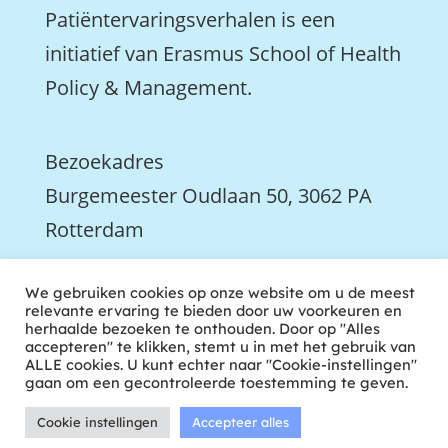
Patiëntervaringsverhalen is een
initiatief van Erasmus School of Health
Policy & Management.
Bezoekadres
Burgemeester Oudlaan 50, 3062 PA
Rotterdam

We gebruiken cookies op onze website om u de meest
We zijn ook actief op LinkedIn
relevante ervaring te bieden door uw voorkeuren en
herhaalde bezoeken te onthouden. Door op "Alles
accepteren" te klikken, stemt u in met het gebruik van
ALLE cookies. U kunt echter naar "Cookie-instellingen"
gaan om een gecontroleerde toestemming te geven.
Cookie instellingen
Accepteer alles
ontwikkeld door tweekoppig