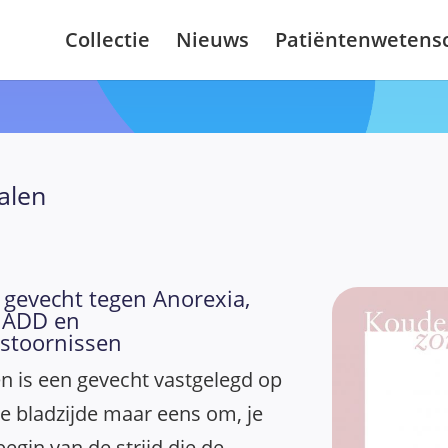
Collectie
Nieuws
Patiëntenwetens
alen
n gevecht tegen Anorexia,
, ADD en
sstoornissen
n is een gevecht vastgelegd op
te bladzijde maar eens om, je
egin van de strijd die de