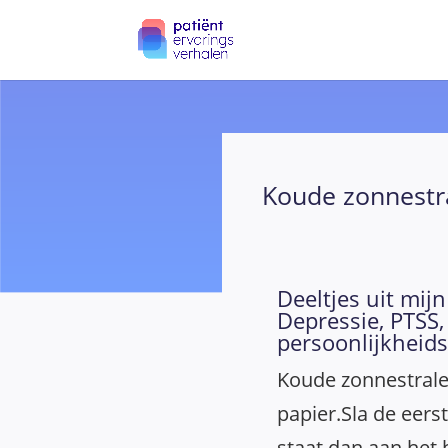
Koude zonnestr
Deeltjes uit mij
Depressie, PTSS
persoonlijkheid
Koude zonnestrale
papier.Sla de eers
staat dan aan het b