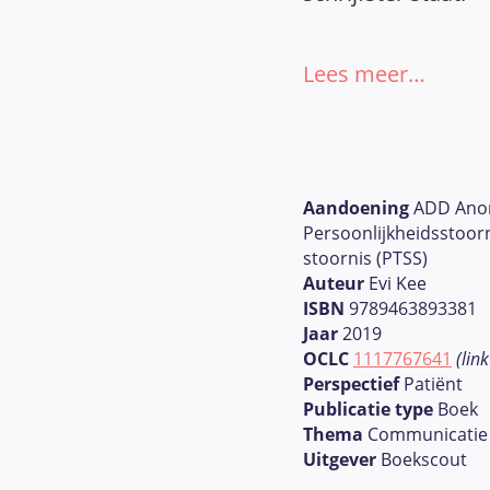
Lees meer…
Aandoening
ADD Anor
Persoonlijkheidsstoor
stoornis (PTSS)
Auteur
Evi Kee
ISBN
9789463893381
Jaar
2019
OCLC
1117767641
(lin
Perspectief
Patiënt
Publicatie type
Boek
Thema
Communicatie
Uitgever
Boekscout