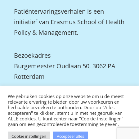
Patiëntervaringsverhalen is een
initiatief van Erasmus School of Health
Policy & Management.
Bezoekadres
Burgemeester Oudlaan 50, 3062 PA
Rotterdam

We gebruiken cookies op onze website om u de meest
We zijn ook actief op LinkedIn
relevante ervaring te bieden door uw voorkeuren en
herhaalde bezoeken te onthouden. Door op "Alles
accepteren" te klikken, stemt u in met het gebruik van
ALLE cookies. U kunt echter naar "Cookie-instellingen"
gaan om een gecontroleerde toestemming te geven.
Cookie instellingen
Accepteer alles
ontwikkeld door tweekoppig