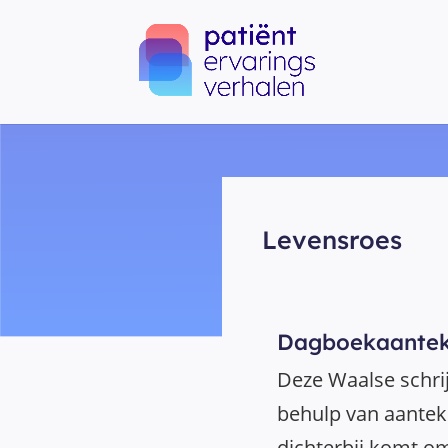
Levensroes
Dagboekaantek
Deze Waalse schrij
behulp van aanteke
dichterbij komt om