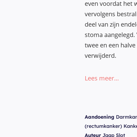
even voordat het w
vervolgens bestral
deel van zijn end
stoma aangelegd. 
twee en een halv
verwijderd.
Lees meer…
Aandoening
Darmkan
(rectumkanker) Kank
Auteur
Jaap Slot