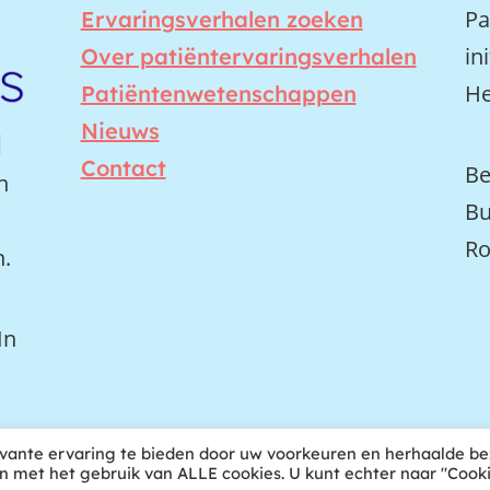
Pa
Ervaringsverhalen zoeken
in
Over patiëntervaringsverhalen
He
Patiëntenwetenschappen
Nieuws
Contact
Be
n
Bu
Ro
n.
In
vante ervaring te bieden door uw voorkeuren en herhaalde b
in met het gebruik van ALLE cookies. U kunt echter naar "Cooki