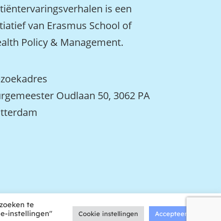
tiëntervaringsverhalen is een
itiatief van Erasmus School of
alth Policy & Management.
zoekadres
rgemeester Oudlaan 50, 3062 PA
tterdam
ezoeken te
ontwikkeld door tweekoppig
e-instellingen"
Cookie instellingen
Accepteer alles