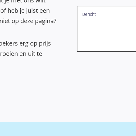
t je met ons wilt
of heb je juist een
 niet op deze pagina?
ekers erg op prijs
oeien en uit te