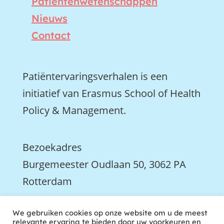
Patiëntenwetenschappen
Nieuws
Contact
Patiëntervaringsverhalen is een
initiatief van Erasmus School of Health
Policy & Management.
Bezoekadres
Burgemeester Oudlaan 50, 3062 PA
Rotterdam

We gebruiken cookies op onze website om u de meest
We zijn ook actief op LinkedIn
relevante ervaring te bieden door uw voorkeuren en