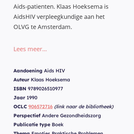
Aids-patienten. Klaas Hoeksema is
AidsHIV verpleegkundige aan het
OLVG te Amsterdam.
Lees meer…
Aandoening
Aids HIV
Auteur
Klaas Hoeksema
ISBN
9789026510977
Jaar
1990
OCLC
906572716
(link naar de bibliotheek)
Perspectief
Andere Gezondheidszorg
Publicatie type
Boek
Thema
Emoties Praktische Problemen