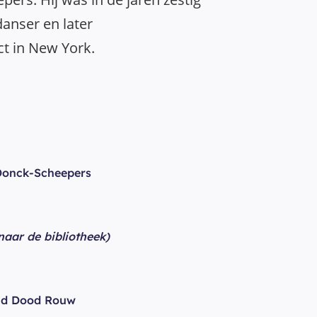
danser en later
ct in New York.
Donck-Scheepers
 naar de bibliotheek)
id Dood Rouw