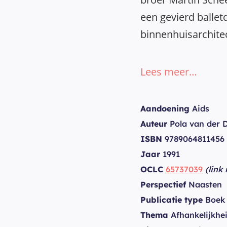
een gevierd ballet
binnenhuisarchite
Lees meer…
Aandoening
Aids
Auteur
Pola van der 
ISBN
9789064811456
Jaar
1991
OCLC
65737039
(link
Perspectief
Naasten
Publicatie type
Boek
Thema
Afhankelijkhe