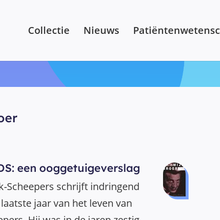
Collectie
Nieuws
Patiëntenwetens
oer
DS: een ooggetuigeverslag
-Scheepers schrijft indringend
laatste jaar van het leven van
pers. Hij was in de jaren zestig