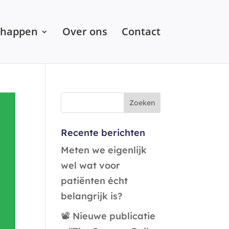
chappen
Over ons
Contact
Recente berichten
Meten we eigenlijk
wel wat voor
patiënten écht
belangrijk is?
📽️ Nieuwe publicatie