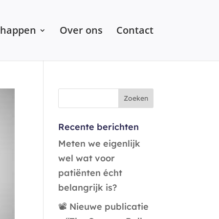
chappen
Over ons
Contact
Recente berichten
Meten we eigenlijk
wel wat voor
patiënten écht
belangrijk is?
📽️ Nieuwe publicatie