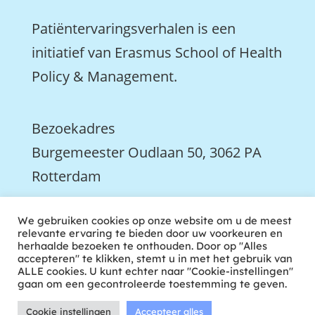
Patiëntervaringsverhalen is een
initiatief van Erasmus School of Health
Policy & Management.
Bezoekadres
Burgemeester Oudlaan 50, 3062 PA
Rotterdam

We gebruiken cookies op onze website om u de meest
We zijn ook actief op LinkedIn
relevante ervaring te bieden door uw voorkeuren en
herhaalde bezoeken te onthouden. Door op "Alles
accepteren" te klikken, stemt u in met het gebruik van
ALLE cookies. U kunt echter naar "Cookie-instellingen"
gaan om een gecontroleerde toestemming te geven.
Cookie instellingen
Accepteer alles