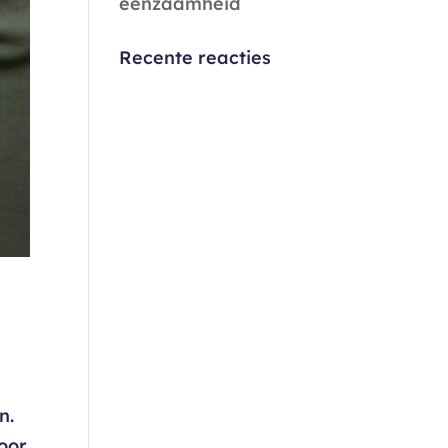
eenzaamheid
Recente reacties
n.
oor