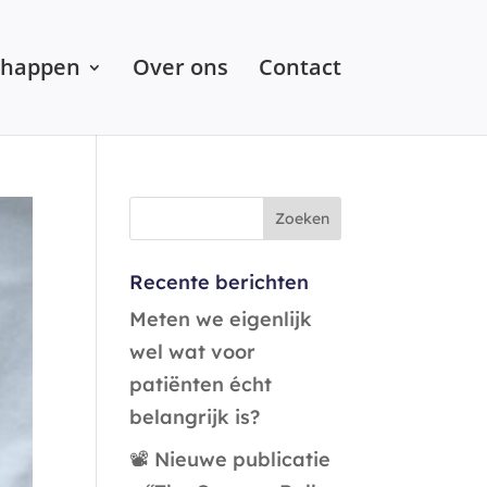
chappen
Over ons
Contact
Recente berichten
Meten we eigenlijk
wel wat voor
patiënten écht
belangrijk is?
📽️ Nieuwe publicatie