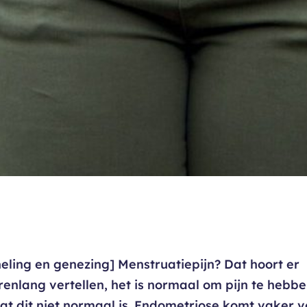
eling en genezing] Menstruatiepijn? Dat hoort er
jarenlang vertellen, het is normaal om pijn te hebbe
at dit niet normaal is. Endometriose komt vaker v