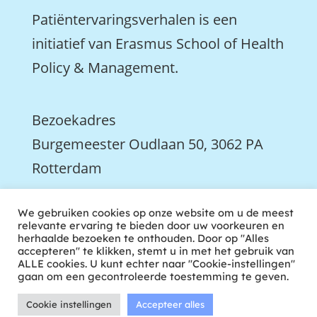
Patiëntervaringsverhalen is een
initiatief van Erasmus School of Health
Policy & Management.
Bezoekadres
Burgemeester Oudlaan 50, 3062 PA
Rotterdam

We gebruiken cookies op onze website om u de meest
We zijn ook actief op LinkedIn
relevante ervaring te bieden door uw voorkeuren en
herhaalde bezoeken te onthouden. Door op "Alles
accepteren" te klikken, stemt u in met het gebruik van
ALLE cookies. U kunt echter naar "Cookie-instellingen"
gaan om een gecontroleerde toestemming te geven.
Cookie instellingen
Accepteer alles
ontwikkeld door tweekoppig