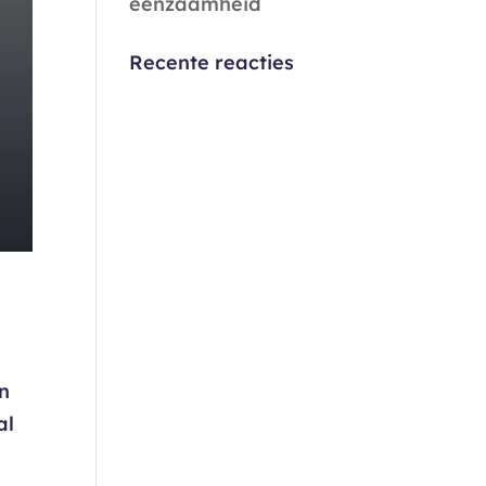
eenzaamheid
Recente reacties
an
al