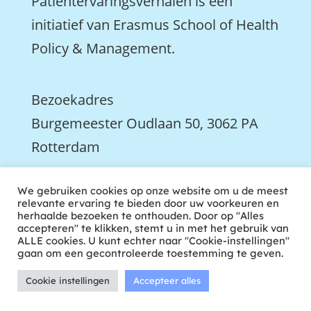
Patiëntervaringsverhalen is een
initiatief van Erasmus School of Health
Policy & Management.
Bezoekadres
Burgemeester Oudlaan 50, 3062 PA
Rotterdam

We gebruiken cookies op onze website om u de meest
We zijn ook actief op LinkedIn
relevante ervaring te bieden door uw voorkeuren en
herhaalde bezoeken te onthouden. Door op "Alles
accepteren" te klikken, stemt u in met het gebruik van
ALLE cookies. U kunt echter naar "Cookie-instellingen"
gaan om een gecontroleerde toestemming te geven.
Cookie instellingen
Accepteer alles
ontwikkeld door tweekoppig