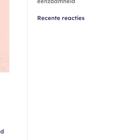
eenzaamheid
Recente reacties
nd