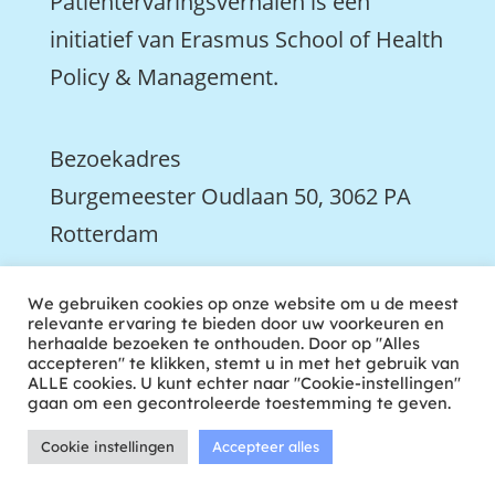
Patiëntervaringsverhalen is een
initiatief van Erasmus School of Health
Policy & Management.
Bezoekadres
Burgemeester Oudlaan 50, 3062 PA
Rotterdam

We gebruiken cookies op onze website om u de meest
We zijn ook actief op LinkedIn
relevante ervaring te bieden door uw voorkeuren en
herhaalde bezoeken te onthouden. Door op "Alles
accepteren" te klikken, stemt u in met het gebruik van
ALLE cookies. U kunt echter naar "Cookie-instellingen"
gaan om een gecontroleerde toestemming te geven.
Cookie instellingen
Accepteer alles
ontwikkeld door tweekoppig