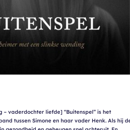
 – vaderdochter liefde] “Buitenspel” is het
band tussen Simone en haar vader Henk. Als hij d
zijn gezondheid en geheugen snel achteruit. En