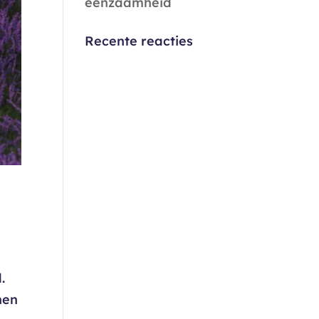
eenzaamheid
Recente reacties
.
hen