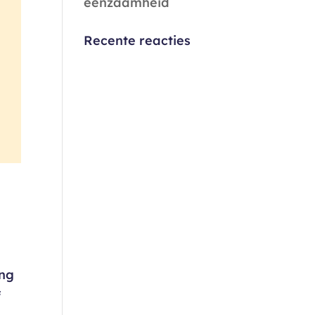
eenzaamheid
Recente reacties
ing
f