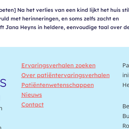
en] Na het verlies van een kind lijkt het huis stil
uld met herinneringen, en soms zelfs zacht en
ijft Jana Heyns in heldere, eenvoudige taal over d
Pa
Ervaringsverhalen zoeken
in
Over patiëntervaringsverhalen
He
Patiëntenwetenschappen
Nieuws
Contact
Be
n
Bu
Ro
n.