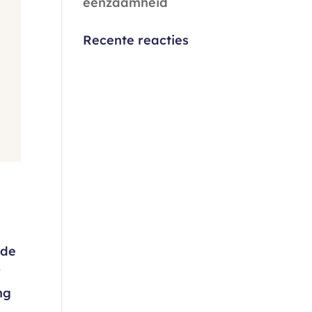
eenzaamheid
Recente reacties
 de
r
ng