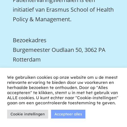
initiatief van Erasmus School of Health
Policy & Management.
Bezoekadres
Burgemeester Oudlaan 50, 3062 PA
Rotterdam

We gebruiken cookies op onze website om u de meest
We zijn ook actief op LinkedIn
relevante ervaring te bieden door uw voorkeuren en
herhaalde bezoeken te onthouden. Door op "Alles
accepteren" te klikken, stemt u in met het gebruik van
ALLE cookies. U kunt echter naar "Cookie-instellingen"
gaan om een gecontroleerde toestemming te geven.
Cookie instellingen
Accepteer alles
ontwikkeld door tweekoppig