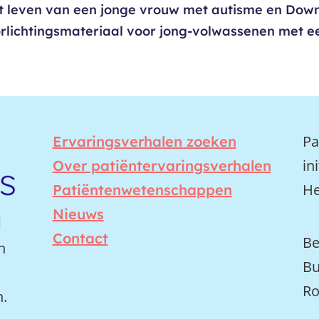
het leven van een jonge vrouw met autisme en Dow
orlichtingsmateriaal voor jong-volwassenen met e
Pa
Ervaringsverhalen zoeken
in
Over patiëntervaringsverhalen
He
Patiëntenwetenschappen
Nieuws
Contact
Be
n
Bu
Ro
n.