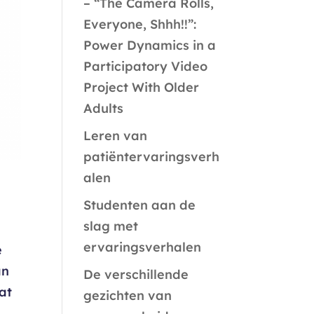
– “The Camera Rolls,
Everyone, Shhh!!”:
Power Dynamics in a
Participatory Video
Project With Older
Adults
Leren van
patiëntervaringsverh
alen
Studenten aan de
slag met
ervaringsverhalen
e
an
De verschillende
at
gezichten van