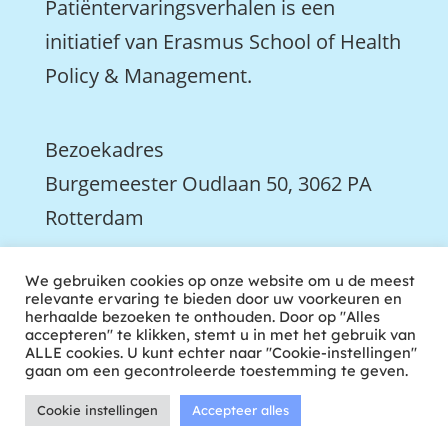
Patiëntervaringsverhalen is een
initiatief van Erasmus School of Health
Policy & Management.
Bezoekadres
Burgemeester Oudlaan 50, 3062 PA
Rotterdam

We gebruiken cookies op onze website om u de meest
We zijn ook actief op LinkedIn
relevante ervaring te bieden door uw voorkeuren en
herhaalde bezoeken te onthouden. Door op "Alles
accepteren" te klikken, stemt u in met het gebruik van
ALLE cookies. U kunt echter naar "Cookie-instellingen"
gaan om een gecontroleerde toestemming te geven.
Cookie instellingen
Accepteer alles
ontwikkeld door tweekoppig