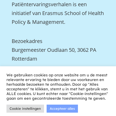
Patiëntervaringsverhalen is een
initiatief van Erasmus School of Health
Policy & Management.
Bezoekadres
Burgemeester Oudlaan 50, 3062 PA
Rotterdam

We gebruiken cookies op onze website om u de meest
We zijn ook actief op LinkedIn
relevante ervaring te bieden door uw voorkeuren en
herhaalde bezoeken te onthouden. Door op "Alles
accepteren" te klikken, stemt u in met het gebruik van
ALLE cookies. U kunt echter naar "Cookie-instellingen"
gaan om een gecontroleerde toestemming te geven.
Cookie instellingen
Accepteer alles
ontwikkeld door tweekoppig