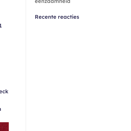
eenzaamheid
Recente reacties
1
reck
n