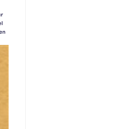
ar
el
ren