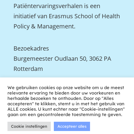
Patiëntervaringsverhalen is een
initiatief van Erasmus School of Health
Policy & Management.
Bezoekadres
Burgemeester Oudlaan 50, 3062 PA
Rotterdam

We gebruiken cookies op onze website om u de meest
We zijn ook actief op LinkedIn
relevante ervaring te bieden door uw voorkeuren en
herhaalde bezoeken te onthouden. Door op "Alles
accepteren" te klikken, stemt u in met het gebruik van
ALLE cookies. U kunt echter naar "Cookie-instellingen"
gaan om een gecontroleerde toestemming te geven.
Cookie instellingen
Accepteer alles
ontwikkeld door tweekoppig