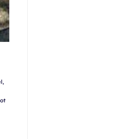
l,
tot