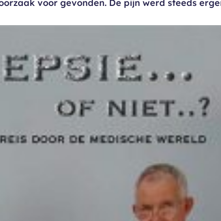
oorzaak voor gevonden. De pijn werd steeds erge