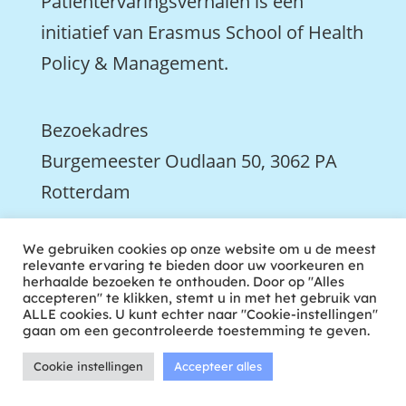
Patiëntervaringsverhalen is een
initiatief van Erasmus School of Health
Policy & Management.
Bezoekadres
Burgemeester Oudlaan 50, 3062 PA
Rotterdam

We gebruiken cookies op onze website om u de meest
We zijn ook actief op LinkedIn
relevante ervaring te bieden door uw voorkeuren en
herhaalde bezoeken te onthouden. Door op "Alles
accepteren" te klikken, stemt u in met het gebruik van
ALLE cookies. U kunt echter naar "Cookie-instellingen"
gaan om een gecontroleerde toestemming te geven.
Cookie instellingen
Accepteer alles
ontwikkeld door tweekoppig