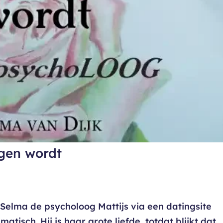
ugen wordt
elma de psycholoog Mattijs via een datingsite
tisch. Hij is haar grote liefde, totdat blijkt dat