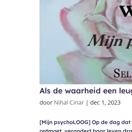
Als de waarheid een le
door
Nihal Cinar
|
dec 1, 2023
[Mijn psychoLOOG] Op de dag dat S
ontmoet, verandert haar leven drama