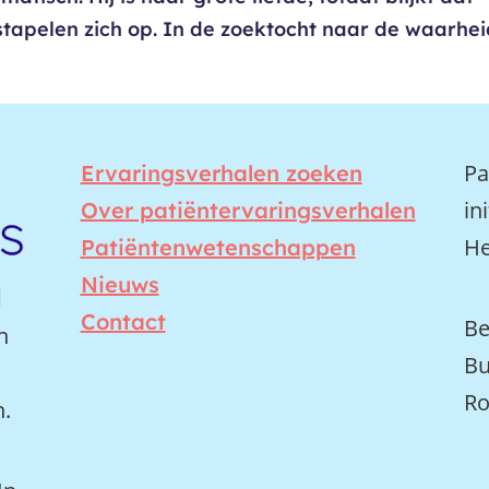
s stapelen zich op. In de zoektocht naar de waarhe
Pa
Ervaringsverhalen zoeken
in
Over patiëntervaringsverhalen
He
Patiëntenwetenschappen
Nieuws
Contact
Be
n
Bu
Ro
n.